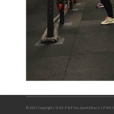
© 2021 Copyright | O.d.F. P & P Soc.Sport.Dil.a r.l. | P.IVA