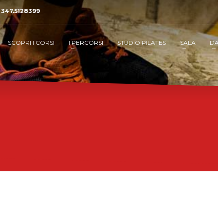
a
347.5128399
SCOPRI I CORSI
I PERCORSI
STUDIO PILATES
SALA
D