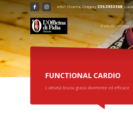
Info? Chiama, Gregory
339.3930368
, Luc
11 VALIDI MOTIVI
FUNCTIONAL CARDIO
L'attività brucia grassi divertente ed efficace